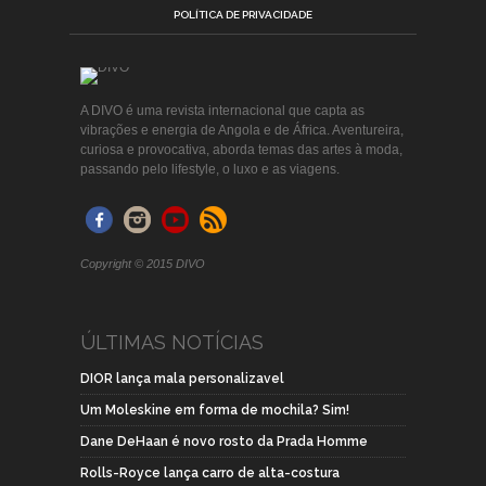
POLÍTICA DE PRIVACIDADE
A DIVO é uma revista internacional que capta as
vibrações e energia de Angola e de África. Aventureira,
curiosa e provocativa, aborda temas das artes à moda,
passando pelo lifestyle, o luxo e as viagens.
Copyright © 2015 DIVO
ÚLTIMAS NOTÍCIAS
DIOR lança mala personalizavel
Um Moleskine em forma de mochila? Sim!
Dane DeHaan é novo rosto da Prada Homme
Rolls-Royce lança carro de alta-costura