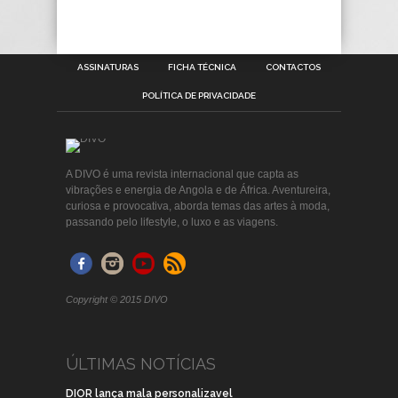
ASSINATURAS
FICHA TÉCNICA
CONTACTOS
POLÍTICA DE PRIVACIDADE
A DIVO é uma revista internacional que capta as
vibrações e energia de Angola e de África. Aventureira,
curiosa e provocativa, aborda temas das artes à moda,
passando pelo lifestyle, o luxo e as viagens.
Copyright © 2015 DIVO
ÚLTIMAS NOTÍCIAS
DIOR lança mala personalizavel