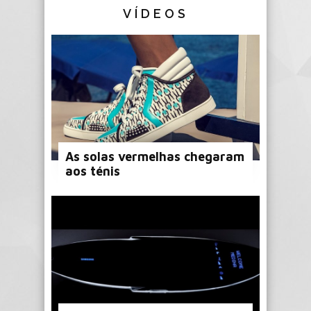
VÍDEOS
As solas vermelhas chegaram
aos ténis