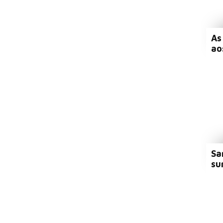
As
ao
Sa
su