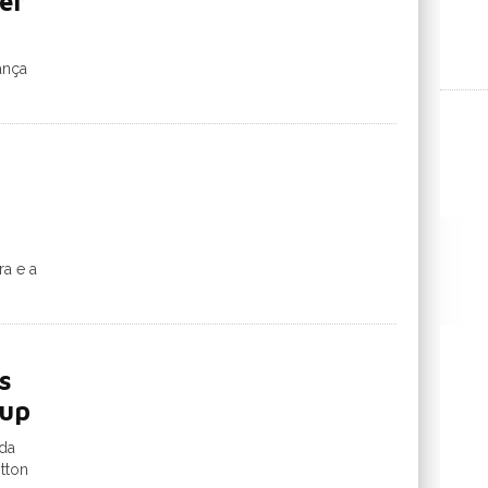
er
ança
ra e a
s
Cup
 da
tton