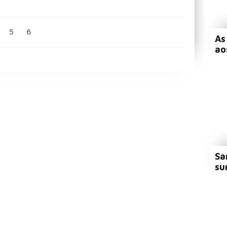
5
6
As
ao
Sa
su