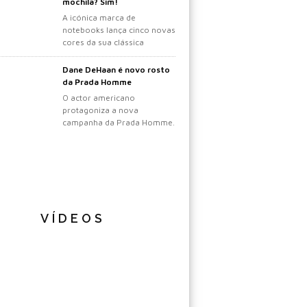
mochila? Sim!
A icónica marca de
notebooks lança cinco novas
cores da sua clássica
mochila.
Dane DeHaan é novo rosto
da Prada Homme
O actor americano
protagoniza a nova
campanha da Prada Homme.
VÍDEOS