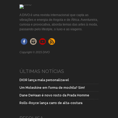
A DIVO é uma revista internacional que capta as
vibrações e energia de Angola e de África. Aventureira,
curiosa e provocativa, aborda temas das artes à moda,
passando pelo lifestyle, o luxo e as viagens.
Copyright © 2015 DIVO
ÚLTIMAS NOTÍCIAS
DIOR lança mala personalizavel
Um Moleskine em forma de mochila? Sim!
Dane DeHaan é novo rosto da Prada Homme
Rolls-Royce lança carro de alta-costura