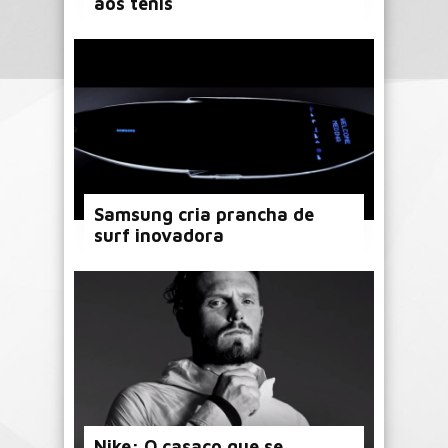
aos ténis
Samsung cria prancha de
surf inovadora
Nike: O casaco que se