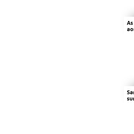
As
ao
Sa
su