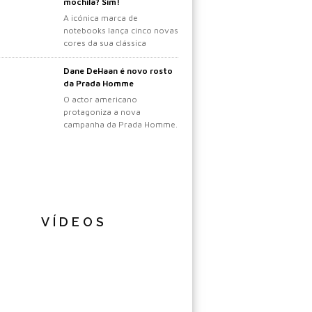
mochila? Sim!
A icónica marca de
notebooks lança cinco novas
cores da sua clássica
mochila.
Dane DeHaan é novo rosto
da Prada Homme
O actor americano
protagoniza a nova
campanha da Prada Homme.
VÍDEOS