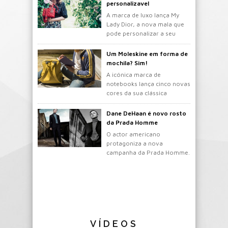
personalizavel
A marca de luxo lança My
Lady Dior, a nova mala que
pode personalizar a seu
gosto.
Um Moleskine em forma de
mochila? Sim!
A icónica marca de
notebooks lança cinco novas
cores da sua clássica
mochila.
Dane DeHaan é novo rosto
da Prada Homme
O actor americano
protagoniza a nova
campanha da Prada Homme.
VÍDEOS