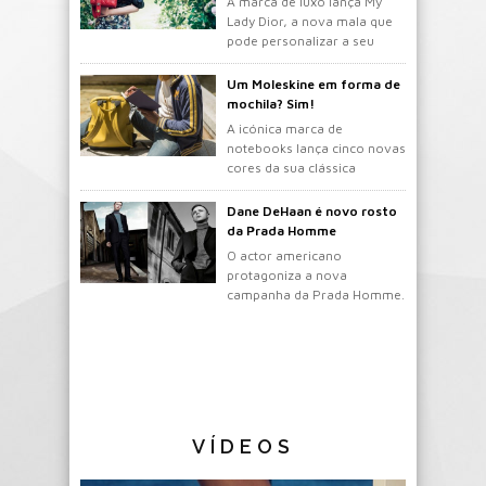
A marca de luxo lança My
Lady Dior, a nova mala que
pode personalizar a seu
gosto.
Um Moleskine em forma de
mochila? Sim!
A icónica marca de
notebooks lança cinco novas
cores da sua clássica
mochila.
Dane DeHaan é novo rosto
da Prada Homme
O actor americano
protagoniza a nova
campanha da Prada Homme.
VÍDEOS