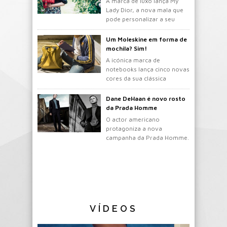
A marca de luxo lança My
Lady Dior, a nova mala que
pode personalizar a seu
gosto.
Um Moleskine em forma de
mochila? Sim!
A icónica marca de
notebooks lança cinco novas
cores da sua clássica
mochila.
Dane DeHaan é novo rosto
da Prada Homme
O actor americano
protagoniza a nova
campanha da Prada Homme.
VÍDEOS