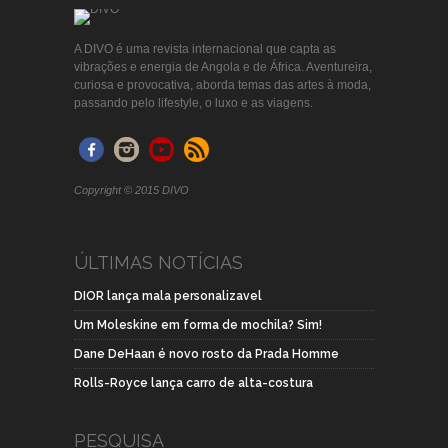
A DIVO é uma revista internacional que capta as
vibrações e energia de Angola e de África. Aventureira,
curiosa e provocativa, aborda temas das artes à moda,
passando pelo lifestyle, o luxo e as viagens.
Copyright © 2015 DIVO
ÚLTIMAS NOTÍCIAS
DIOR lança mala personalizavel
Um Moleskine em forma de mochila? Sim!
Dane DeHaan é novo rosto da Prada Homme
Rolls-Royce lança carro de alta-costura
PESQUISA