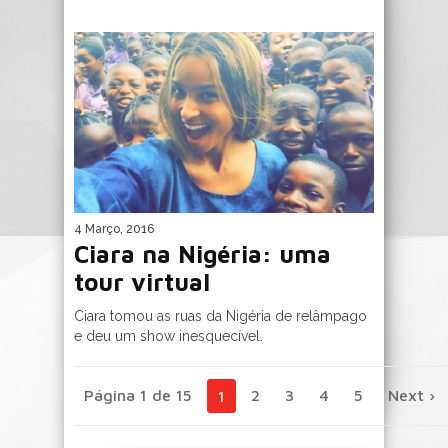
4 Março, 2016
Ciara na Nigéria: uma
tour virtual
Ciara tomou as ruas da Nigéria de relâmpago
e deu um show inesquecível.
Página 1 de 15
2
3
4
5
Next ›
1