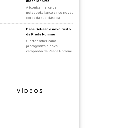
mochila? Sim!
A icónica marca de
notebooks lança cinco novas
cores da sua clássica
mochila.
Dane DeHaan é novo rosto
da Prada Homme
O actor americano
protagoniza a nova
campanha da Prada Homme.
VÍDEOS