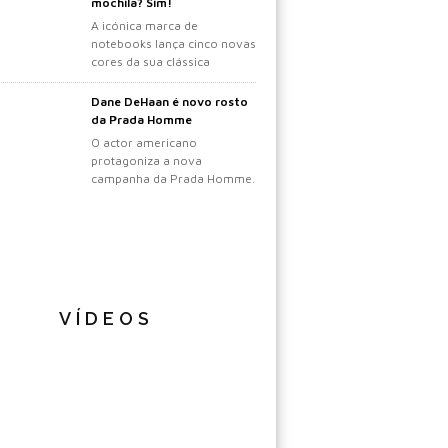
mochila? Sim!
A icónica marca de
notebooks lança cinco novas
cores da sua clássica
mochila.
Dane DeHaan é novo rosto
da Prada Homme
O actor americano
protagoniza a nova
campanha da Prada Homme.
VÍDEOS