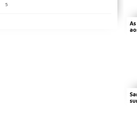
5
As
ao
Sa
su