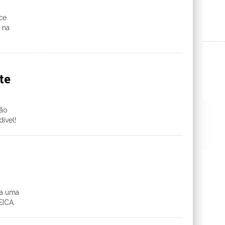
ce
 na
te
ão
ível!
ça uma
EICA.