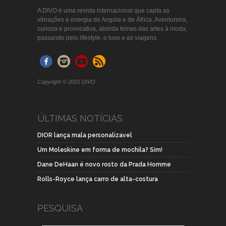
A DIVO é uma revista internacional que capta as
vibrações e energia de Angola e de África. Aventureira,
curiosa e provocativa, aborda temas das artes à moda,
passando pelo lifestyle, o luxo e as viagens.
Copyright © 2015 DIVO
ÚLTIMAS NOTÍCIAS
DIOR lança mala personalizavel
Um Moleskine em forma de mochila? Sim!
Dane DeHaan é novo rosto da Prada Homme
Rolls-Royce lança carro de alta-costura
PESQUISA