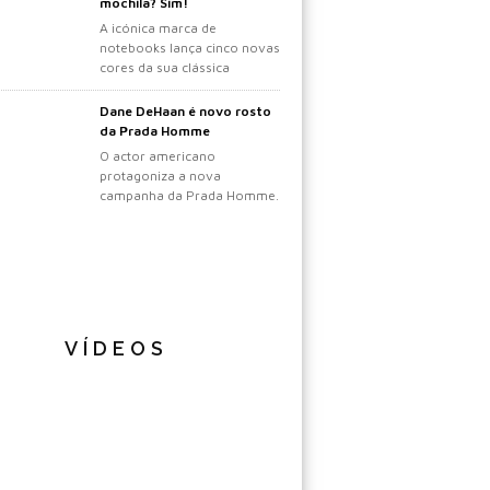
mochila? Sim!
A icónica marca de
notebooks lança cinco novas
cores da sua clássica
mochila.
Dane DeHaan é novo rosto
da Prada Homme
O actor americano
protagoniza a nova
campanha da Prada Homme.
VÍDEOS