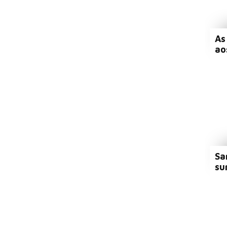
As
ao
Sa
su