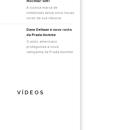
mochila? Sim!
A icónica marca de
notebooks lança cinco novas
cores da sua clássica
mochila.
Dane DeHaan é novo rosto
da Prada Homme
O actor americano
protagoniza a nova
campanha da Prada Homme.
VÍDEOS