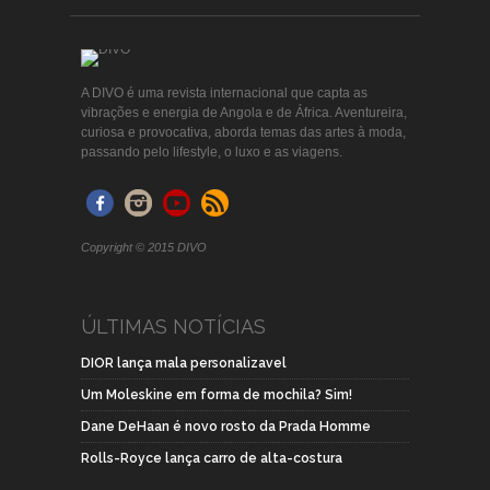
A DIVO é uma revista internacional que capta as
vibrações e energia de Angola e de África. Aventureira,
curiosa e provocativa, aborda temas das artes à moda,
passando pelo lifestyle, o luxo e as viagens.
Copyright © 2015 DIVO
ÚLTIMAS NOTÍCIAS
DIOR lança mala personalizavel
Um Moleskine em forma de mochila? Sim!
Dane DeHaan é novo rosto da Prada Homme
Rolls-Royce lança carro de alta-costura