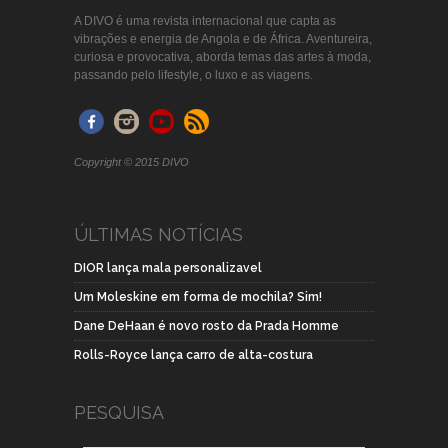
A DIVO é uma revista internacional que capta as
vibrações e energia de Angola e de África. Aventureira,
curiosa e provocativa, aborda temas das artes à moda,
passando pelo lifestyle, o luxo e as viagens.
Copyright © 2015 DIVO
ÚLTIMAS NOTÍCIAS
DIOR lança mala personalizavel
Um Moleskine em forma de mochila? Sim!
Dane DeHaan é novo rosto da Prada Homme
Rolls-Royce lança carro de alta-costura
PESQUISA