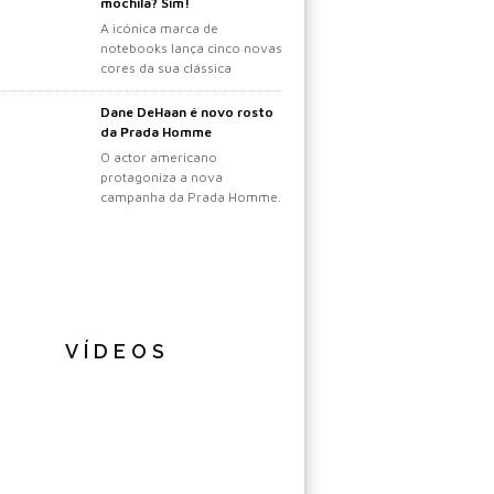
mochila? Sim!
A icónica marca de
notebooks lança cinco novas
cores da sua clássica
mochila.
Dane DeHaan é novo rosto
da Prada Homme
O actor americano
protagoniza a nova
campanha da Prada Homme.
VÍDEOS