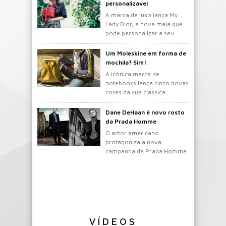
personalizavel
A marca de luxo lança My
Lady Dior, a nova mala que
pode personalizar a seu
gosto.
Um Moleskine em forma de
mochila? Sim!
A icónica marca de
notebooks lança cinco novas
cores da sua clássica
mochila.
Dane DeHaan é novo rosto
da Prada Homme
O actor americano
protagoniza a nova
campanha da Prada Homme.
VÍDEOS