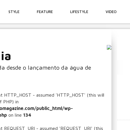
STYLE
FEATURE
LIFESTYLE
VIDEO
ia
da desde o lançamento da água de
ant HTTP_HOST - assumed 'HTTP_HOST' (this will
f PHP) in
omagazine.com/public_html/wp-
php
on line
134
ant REQUEST_URI - assumed 'REQUEST_URI' (this