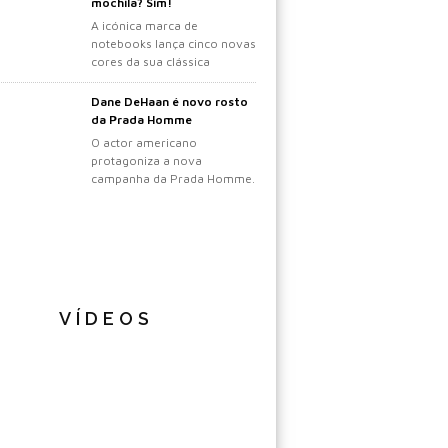
mochila? Sim!
A icónica marca de
notebooks lança cinco novas
cores da sua clássica
mochila.
Dane DeHaan é novo rosto
da Prada Homme
O actor americano
protagoniza a nova
campanha da Prada Homme.
VÍDEOS