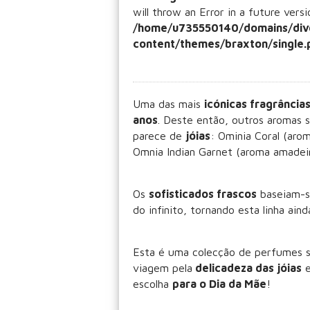
will throw an Error in a future vers
/home/u735550140/domains/div
content/themes/braxton/single.
Uma das mais
icónicas fragrância
anos
. Deste então, outros aromas s
parece de
jóias
: Ominia Coral (aro
Omnia Indian Garnet (aroma amadei
Os
sofisticados frascos
baseiam-s
do infinito, tornando esta linha aind
Esta é uma colecção de perfumes 
viagem pela
delicadeza das jóias
e
escolha
para o Dia da Mãe
!