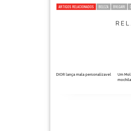
ARTIGOS RELACIONADOS
BELEZA
BVLGARI
RE
DIOR lança mala personalizavel
Um Mol
mochila