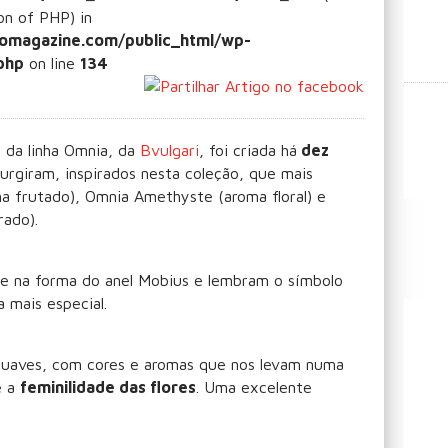
ion of PHP) in
omagazine.com/public_html/wp-
php
on line
134
s
da linha Omnia, da
Bvulgari
, foi criada há
dez
urgiram, inspirados nesta coleção, que mais
ma frutado), Omnia Amethyste (aroma floral) e
rado).
e na forma do anel Mobius e lembram o símbolo
a mais especial.
suaves, com cores e aromas que nos levam numa
 a
feminilidade das flores
. Uma excelente