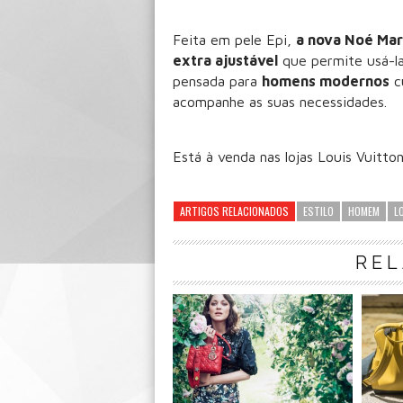
Feita em pele Epi,
a nova Noé Mar
extra ajustável
que permite usá-l
pensada para
homens modernos
c
acompanhe as suas necessidades.
Está à venda nas lojas Louis Vuitto
ARTIGOS RELACIONADOS
ESTILO
HOMEM
L
RE