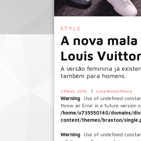
STYLE
A nova mala
Louis Vuitto
A versão feminina já exist
também para homens.
|
3 Março, 2016
Luísa Afonso Moura
Warning
: Use of undefined const
throw an Error in a future version o
/home/u735550140/domains/div
content/themes/braxton/single.
Warning
: Use of undefined const