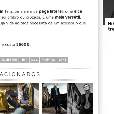
in
tem, para além da
pega lateral
, uma
alça
a ao ombro ou cruzada. É uma
mala versátil
,
uja vida agitada necessita de um acessório que
Ni
tr
n e custa
2660€
.
OUIS VUITTON
LUXO
MALA
SHOPPING
STYLE
LACIONADOS