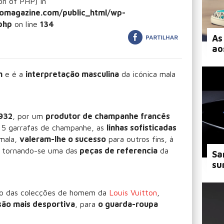
ion of PHP) in
omagazine.com/public_html/wp-
php
on line
134
As
ao
n
e é a
interpretação masculina
da icónica mala
932
, por um
produtor de champanhe francês
é 5 garrafas de champanhe, as
linhas sofisticadas
 mala,
valeram-lhe o sucesso
para outros fins, à
 tornando-se uma das
peças de referencia
da
Sa
su
tico das colecções de homem da
Louis Vuitton
,
são mais desportiva
, para
o guarda-roupa