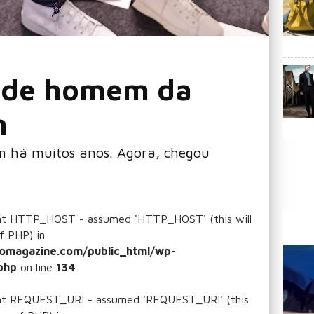
 de homem da
n
em há muitos anos. Agora, chegou
ant HTTP_HOST - assumed 'HTTP_HOST' (this will
f PHP) in
omagazine.com/public_html/wp-
php
on line
134
ant REQUEST_URI - assumed 'REQUEST_URI' (this