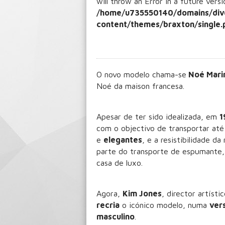
will throw an Error in a future vers
/home/u735550140/domains/div
content/themes/braxton/single.
O novo modelo chama-se
Noé Mari
Noé da maison francesa.
Apesar de ter sido idealizada, em
1
com o objectivo de transportar at
e
elegantes
, e a resistibilidade da
parte do transporte de espumante,
casa de luxo.
Agora,
Kim Jones
, director artís
recria
o icónico modelo, numa
ver
masculino
.