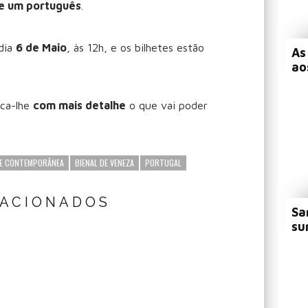
 e um português
.
 dia
6 de Maio
, às 12h, e os bilhetes estão
As
ao
ica-lhe
com mais detalhe
o que vai poder
E CONTEMPORÂNEA
BIENAL DE VENEZA
PORTUGAL
LACIONADOS
Sa
su