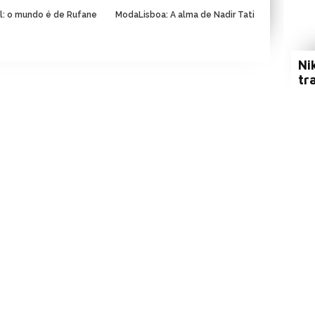
al: o mundo é de Rufane
ModaLisboa: A alma de Nadir Tati
Ni
tr