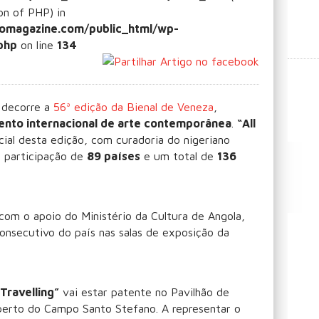
ion of PHP) in
omagazine.com/public_html/wp-
php
on line
134
 decorre a
56ª edição da Bienal de Veneza
,
ento internacional de arte contemporânea
.
“All
cial desta edição, com curadoria do nigeriano
 participação de
89 países
e um total de
136
 com o apoio do Ministério da Cultura de Angola,
consecutivo do país nas salas de exposição da
Travelling”
vai estar patente no Pavilhão de
, perto do Campo Santo Stefano. A representar o