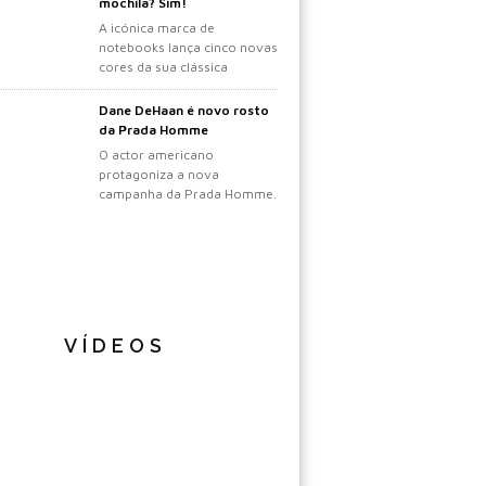
mochila? Sim!
A icónica marca de
notebooks lança cinco novas
cores da sua clássica
mochila.
Dane DeHaan é novo rosto
da Prada Homme
O actor americano
protagoniza a nova
campanha da Prada Homme.
VÍDEOS