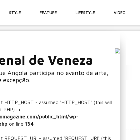
STYLE
FEATURE
LIFESTYLE
VIDEO
enal de Veneza
ue Angola participa no evento de arte,
é excepção.
ant HTTP_HOST - assumed 'HTTP_HOST' (this will
f PHP) in
omagazine.com/public_html/wp-
php
on line
134
ant REQUEST_URI - assumed 'REQUEST_URI' (this