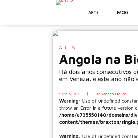
ARTS
FACES
ARTS
Angola na Bi
Há dois anos consecutivos q
em Veneza, e este ano não 
|
5 Maio, 2015
Luísa Afonso Moura
Warning
: Use of undefined const
throw an Error in a future version o
/home/u735550140/domains/div
content/themes/braxton/single.
Warning
: Use of undefined const