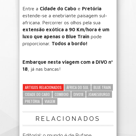
Entre a
Cidade do Cabo
e
Pretória
estende-se a enebriante paisagem sul-
africana. Percorrer os olhos pela sua
extensão exótica a 90 Km/hora é um
luxo que apenas o Blue Train
pode
proporcionar.
Todos a bordo!
Embarque nesta viagem com a DIVO nº
18
, já nas bancas!
ARTIGOS RELACIONADOS
ÁFRICA DO SUL
BLUE TRAIN
CIDADE DO CABO
COMBOIO
DIVO18
JOANESBURGO
PRETÓRIA
VIAGEM
RELACIONADOS
Editorial: o mundo é de Rufane