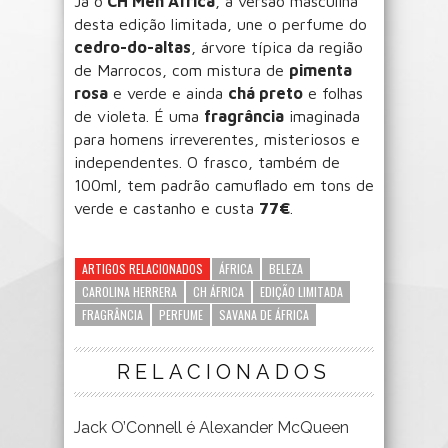
Já o
CH Men África
, a versão masculina
desta edição limitada, une o perfume do
cedro-do-altas
, árvore típica da região
de Marrocos, com mistura de
pimenta
rosa
e verde e ainda
chá preto
e folhas
de violeta. É uma
fragrância
imaginada
para homens irreverentes, misteriosos e
independentes. O frasco, também de
100ml, tem padrão camuflado em tons de
verde e castanho e custa
77€
.
ARTIGOS RELACIONADOS
ÁFRICA
BELEZA
CAROLINA HERRERA
CH ÁFRICA
EDIÇÃO LIMITADA
FRAGRÂNCIA
PERFUME
SAVANA DE ÁFRICA
RELACIONADOS
Jack O’Connell é Alexander McQueen