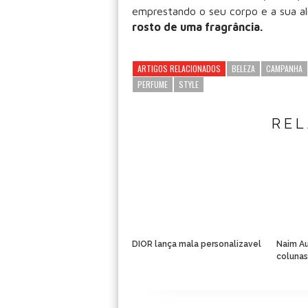
emprestando o seu corpo e a sua al
rosto de uma fragrância.
ARTIGOS RELACIONADOS
BELEZA
CAMPANHA
PERFUME
STYLE
RE
DIOR lança mala personalizavel
Naim Au
coluna