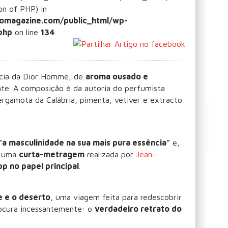
ion of PHP) in
omagazine.com/public_html/wp-
php
on line
134
ncia da Dior Homme, de
aroma ousado e
nte. A composição é da autoria do perfumista
ergamota da Calábria, pimenta, vetiver e extracto
“a masculinidade na sua mais pura essência”
e,
m uma
curta-metragem
realizada por
Jean-
p no papel principal
.
 e o deserto
, uma viagem feita para redescobrir
rocura incessantemente: o
verdadeiro retrato do