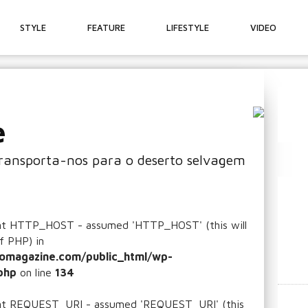
STYLE
FEATURE
LIFESTYLE
VIDEO
e
transporta-nos para o deserto selvagem
ant HTTP_HOST - assumed 'HTTP_HOST' (this will
f PHP) in
omagazine.com/public_html/wp-
php
on line
134
ant REQUEST_URI - assumed 'REQUEST_URI' (this