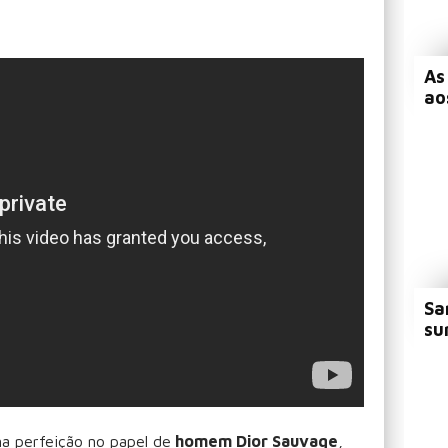
As
ao
Sa
su
na perfeição no papel de
homem Dior Sauvage
,