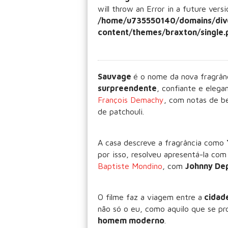
will throw an Error in a future vers
/home/u735550140/domains/div
content/themes/braxton/single.
Sauvage
é o nome da nova fragrâ
surpreendente
, confiante e elega
François Demachy
, com notas de b
de patchouli.
A casa descreve a fragrância como
por isso, resolveu apresentá-la co
Baptiste Mondino
, com
Johnny Dep
O filme faz a viagem entre a
cidade
não só o eu, como aquilo que se p
homem moderno
.