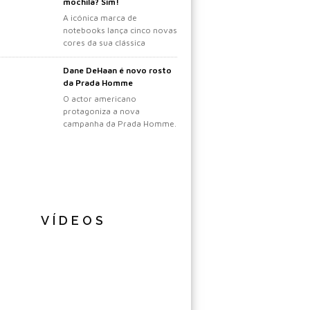
mochila? Sim!
A icónica marca de
notebooks lança cinco novas
cores da sua clássica
mochila.
Dane DeHaan é novo rosto
da Prada Homme
O actor americano
protagoniza a nova
campanha da Prada Homme.
VÍDEOS