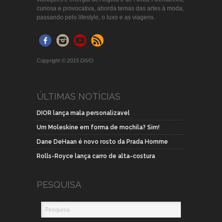
curiosa e provocativa, aborda temas das artes à moda,
passando pelo lifestyle, o luxo e as viagens.
Copyright © 2015 DIVO
ÚLTIMAS NOTÍCIAS
DIOR lança mala personalizavel
Um Moleskine em forma de mochila? Sim!
Dane DeHaan é novo rosto da Prada Homme
Rolls-Royce lança carro de alta-costura
PESQUISA