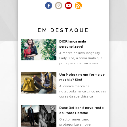
EM DESTAQUE
DIOR lança mala
personalizavel
A marca de luxo lança My
Lady Dior, a nova mala que
pode personalizar a seu
gosto.
Um Moleskine em forma de
mochila? Sim!
A icónica marca de
notebooks lança cinco novas
cores da sua clássica
mochila.
Dane DeHaan é novo rosto
da Prada Homme
O actor americano
protagoniza a nova