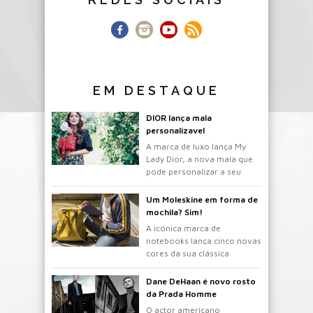
EM DESTAQUE
DIOR lança mala
personalizavel
A marca de luxo lança My
Lady Dior, a nova mala que
pode personalizar a seu
gosto.
Um Moleskine em forma de
mochila? Sim!
A icónica marca de
notebooks lança cinco novas
cores da sua clássica
mochila.
Dane DeHaan é novo rosto
da Prada Homme
O actor americano