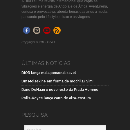
A DIVO é uma revista internacional que capta as
vibrações e energia de Angola e de África. Aventureira,
curiosa e provocativa, aborda temas das artes à moda,
passando pelo lifestyle, o luxo e as viagens.
Copyright © 2015 DIVO
ÚLTIMAS NOTÍCIAS
DIOR lança mala personalizavel
Um Moleskine em forma de mochila? Sim!
Dane DeHaan é novo rosto da Prada Homme
Rolls-Royce lança carro de alta-costura
PESQUISA