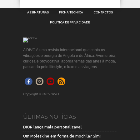
ASSINATURAS
FICHA TÉCNICA
CONTACTOS
POLÍTICA DE PRIVACIDADE
A DIVO é uma revista internacional que capta as
vibrações e energia de Angola e de África. Aventureira,
curiosa e provocativa, aborda temas das artes à moda,
passando pelo lifestyle, o luxo e as viagens.
Copyright © 2015 DIVO
ÚLTIMAS NOTÍCIAS
DIOR lança mala personalizavel
Um Moleskine em forma de mochila? Sim!