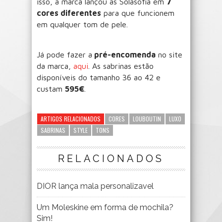
isso, a marca lançou as Solasofia em
7
cores diferentes
para que funcionem
em qualquer tom de pele.
Já pode fazer a
pré-encomenda
no site
da marca,
aqui
. As sabrinas estão
disponíveis do tamanho 36 ao 42 e
custam
595€
.
ARTIGOS RELACIONADOS
CORES
LOUBOUTIN
LUXO
SABRINAS
STYLE
TONS
RELACIONADOS
DIOR lança mala personalizavel
Um Moleskine em forma de mochila?
Sim!