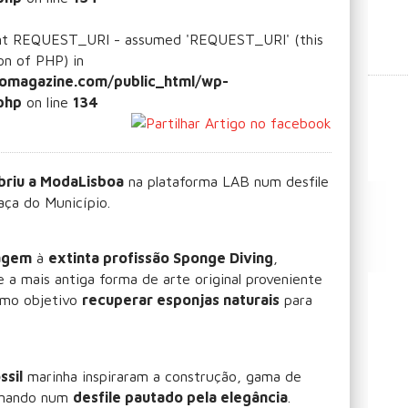
ant REQUEST_URI - assumed 'REQUEST_URI' (this
ion of PHP) in
omagazine.com/public_html/wp-
php
on line
134
briu a ModaLisboa
na plataforma LAB num desfile
aça do Município.
agem
à
extinta profissão Sponge Diving
,
 a mais antiga forma de arte original proveniente
omo objetivo
recuperar esponjas naturais
para
ssil
marinha inspiraram a construção, gama de
minando num
desfile pautado pela elegância
.