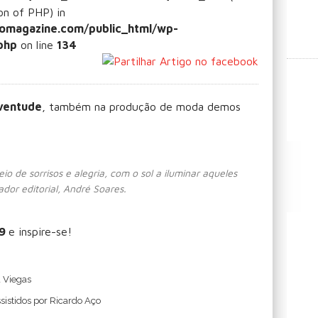
ion of PHP) in
omagazine.com/public_html/wp-
php
on line
134
uventude
, também na produção de moda demos
io de sorrisos e alegria, com o sol a iluminar aqueles
or editorial, André Soares.
19
e inspire-se!
a Viegas
sistidos por Ricardo Aço