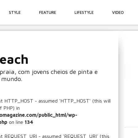
STYLE
FEATURE
LIFESTYLE
VIDEO
beach
aia, com jovens cheios de pinta e
o mundo.
ant HTTP_HOST - assumed 'HTTP_HOST' (this will
f PHP) in
omagazine.com/public_html/wp-
php
on line
134
ant REQUEST_URI - assumed 'REQUEST_URI' (this