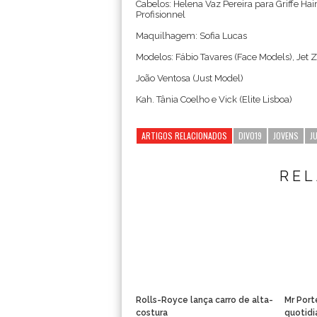
Cabelos: Helena Vaz Pereira para Griffe Hair
Profisionnel
Maquilhagem: Sofia Lucas
Modelos: Fábio Tavares (Face Models), Jet
João Ventosa (Just Model)
Kah. Tânia Coelho e Vick (Elite Lisboa)
ARTIGOS RELACIONADOS
DIVO19
JOVENS
J
RE
Rolls-Royce lança carro de alta-
Mr Port
costura
quotidi