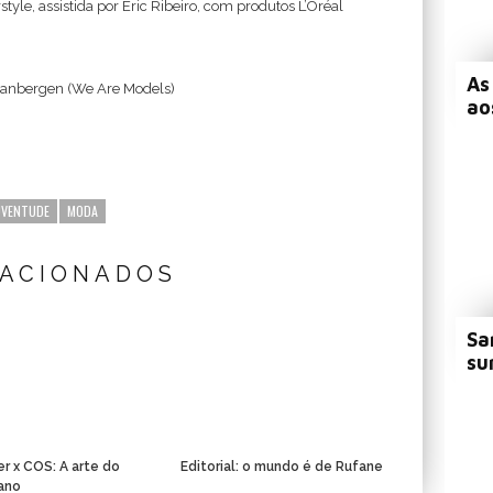
style, assistida por Eric Ribeiro, com produtos L’Oréal
As
 Zanbergen (We Are Models)
ao
UVENTUDE
MODA
LACIONADOS
Sa
su
er x COS: A arte do
Editorial: o mundo é de Rufane
ano