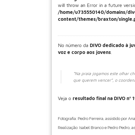
will throw an Error in a future vers
/home/u735550140/domains/div
content/themes/braxton/single.
No número da
DIVO dedicado à j
voz e corpo aos jovens
.
“Na praia jogamos este olhar che
que querem vencer”, o coordenad
Veja o
resultado final na DIVO nº 
Fotografia: Pedro Ferreira, assistido por An
Realização: Isabel Branco e Pedro Pedro, as