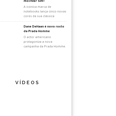
mochila? Sim!
A icónica marca de
notebooks lança cinco novas
cores da sua clássica
mochila.
Dane DeHaan é novo rosto
da Prada Homme
O actor americano
protagoniza a nova
campanha da Prada Homme.
VÍDEOS