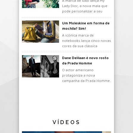
A marca de luxo lança My
Lady Dior, a nova mala que
pode personalizar a seu
gosto.
Um Moleskine em forma de
mochila? Sim!
A icónica marca de
notebooks lança cinco novas
cores da sua clássica
mochila.
Dane DeHaan é novo rosto
da Prada Homme
O actor americano
protagoniza a nova
campanha da Prada Homme.
VÍDEOS