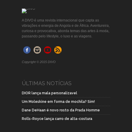
A DIVO é uma revista internacional que capta as
vibrações e energia de Angola e de África. Aventureira,
curiosa e provocativa, aborda temas das artes à moda,
passando pelo lifestyle, o luxo e as viagens.
Copyright © 2015 DIVO
ÚLTIMAS NOTÍCIAS
DIOR lança mala personalizavel
Um Moleskine em forma de mochila? Sim!
Dane DeHaan é novo rosto da Prada Homme
Rolls-Royce lança carro de alta-costura