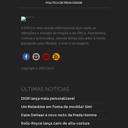
POLÍTICA DE PRIVACIDADE
A DIVO é uma revista internacional que capta as
vibrações e energia de Angola e de África. Aventureira,
curiosa e provocativa, aborda temas das artes à moda,
passando pelo lifestyle, o luxo e as viagens.
Copyright © 2015 DIVO
ÚLTIMAS NOTÍCIAS
DIOR lança mala personalizavel
Um Moleskine em forma de mochila? Sim!
Dane DeHaan é novo rosto da Prada Homme
Rolls-Royce lança carro de alta-costura