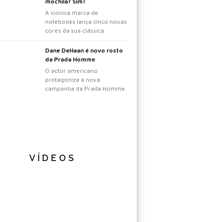
mochila? Sim!
A icónica marca de
notebooks lança cinco novas
cores da sua clássica
mochila.
Dane DeHaan é novo rosto
da Prada Homme
O actor americano
protagoniza a nova
campanha da Prada Homme.
VÍDEOS