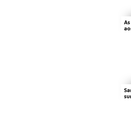
As
ao
Sa
su