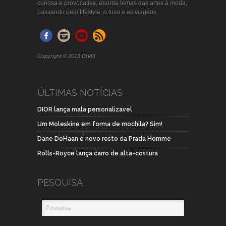
curiosa e provocativa, aborda temas das artes à moda,
passando pelo lifestyle, o luxo e as viagens.
Copyright © 2015 DIVO
ÚLTIMAS NOTÍCIAS
DIOR lança mala personalizavel
Um Moleskine em forma de mochila? Sim!
Dane DeHaan é novo rosto da Prada Homme
Rolls-Royce lança carro de alta-costura
PESQUISA