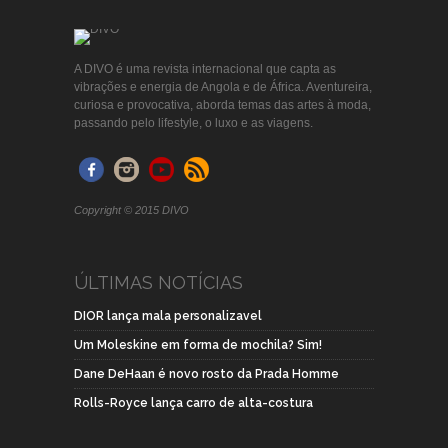
A DIVO é uma revista internacional que capta as
vibrações e energia de Angola e de África. Aventureira,
curiosa e provocativa, aborda temas das artes à moda,
passando pelo lifestyle, o luxo e as viagens.
Copyright © 2015 DIVO
ÚLTIMAS NOTÍCIAS
DIOR lança mala personalizavel
Um Moleskine em forma de mochila? Sim!
Dane DeHaan é novo rosto da Prada Homme
Rolls-Royce lança carro de alta-costura