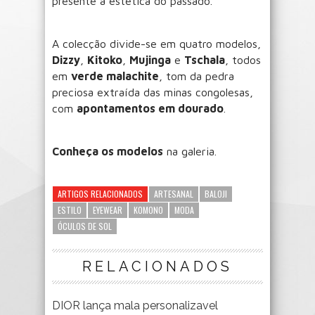
presente à estética do passado.
A colecção divide-se em quatro modelos,
Dizzy
,
Kitoko
,
Mujinga
e
Tschala
, todos
em
verde malachite
, tom da pedra
preciosa extraída das minas congolesas,
com
apontamentos em dourado
.
Conheça os modelos
na galeria.
ARTIGOS RELACIONADOS
ARTESANAL
BALOJI
ESTILO
EYEWEAR
KOMONO
MODA
ÓCULOS DE SOL
RELACIONADOS
DIOR lança mala personalizavel