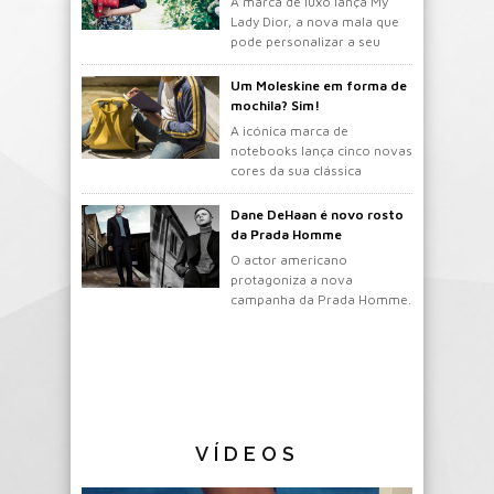
A marca de luxo lança My
Lady Dior, a nova mala que
pode personalizar a seu
gosto.
Um Moleskine em forma de
mochila? Sim!
A icónica marca de
notebooks lança cinco novas
cores da sua clássica
mochila.
Dane DeHaan é novo rosto
da Prada Homme
O actor americano
protagoniza a nova
campanha da Prada Homme.
VÍDEOS