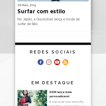
28 Maio, 2015
Surfar com estilo
No Japão, a Quicksilver lança a moda de
surfar de fato.
REDES SOCIAIS
EM DESTAQUE
DIOR lança mala
personalizavel
A marca de luxo lança My
Lady Dior, a nova mala que