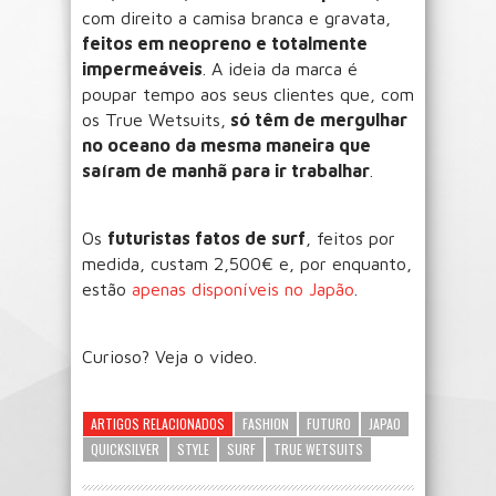
com direito a camisa branca e gravata,
feitos em neopreno e totalmente
impermeáveis
. A ideia da marca é
poupar tempo aos seus clientes que, com
os True Wetsuits,
só têm de mergulhar
no oceano da mesma maneira que
saíram de manhã para ir trabalhar
.
Os
futuristas fatos de surf
, feitos por
medida, custam 2,500€ e, por enquanto,
estão
apenas disponíveis no Japão
.
Curioso? Veja o video.
ARTIGOS RELACIONADOS
FASHION
FUTURO
JAPAO
QUICKSILVER
STYLE
SURF
TRUE WETSUITS