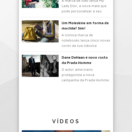
A marca de luxo lança My
Lady Dior, a nova mala que
pode personalizar a seu
gosto.
Um Moleskine em forma de
mochila? Sim!
A icónica marca de
notebooks lança cinco novas
cores da sua clássica
mochila.
Dane DeHaan é novo rosto
da Prada Homme
O actor americano
protagoniza a nova
campanha da Prada Homme.
VÍDEOS