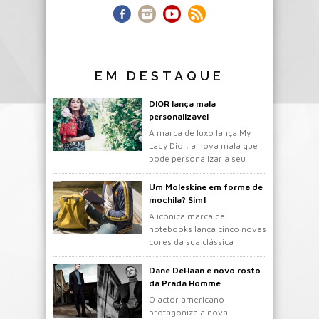
EM DESTAQUE
DIOR lança mala
personalizavel
A marca de luxo lança My
Lady Dior, a nova mala que
pode personalizar a seu
gosto.
Um Moleskine em forma de
mochila? Sim!
A icónica marca de
notebooks lança cinco novas
cores da sua clássica
mochila.
Dane DeHaan é novo rosto
da Prada Homme
O actor americano
protagoniza a nova