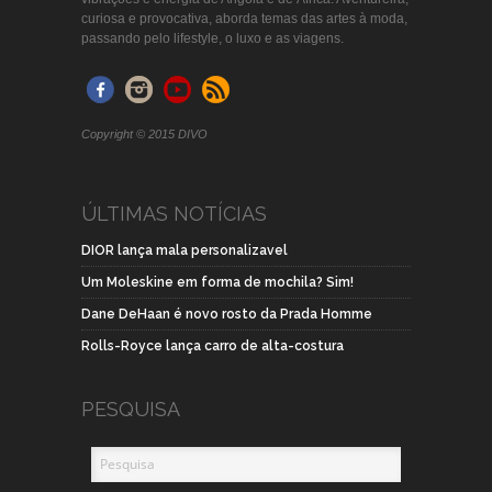
curiosa e provocativa, aborda temas das artes à moda,
passando pelo lifestyle, o luxo e as viagens.
Copyright © 2015 DIVO
ÚLTIMAS NOTÍCIAS
DIOR lança mala personalizavel
Um Moleskine em forma de mochila? Sim!
Dane DeHaan é novo rosto da Prada Homme
Rolls-Royce lança carro de alta-costura
PESQUISA