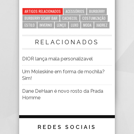
ARTIGOS RELACIONADOS
ACESSÓRIOS
BURBERRY
BURBERRY SCARF BAR
CACHECOL
COSTUMIZAÇÃO
ESTILO
INVERNO
LENÇO
LUXO
MODA
XADREZ
RELACIONADOS
DIOR lança mala personalizavel
Um Moleskine em forma de mochila?
Sim!
Dane DeHaan é novo rosto da Prada
Homme
REDES SOCIAIS