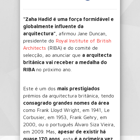
“Zaha Hadid é uma força formidável e
globalmente influente da
arquitectura”
, afirmou Jane Duncan,
presidente do
Royal Institute of British
Architects
(RIBA) e do comité de
selecção, ao anunciar que
a arquitecta
britânica vai receber a medalha do
RIBA
no próximo ano.
Este é um dos
mais prestigiados
prémios da arquitectura britânica, tendo
consagrado grandes nomes da área
como Frank Lloyd Wright, em 1941, Le
Corbusier, em 1953, Frank Gehry, em
2000, ou o português Álvaro Siza Vieira,
em 2009. Mas,
apesar de existir há
quase 170 anos
, esta
é a primeira vez