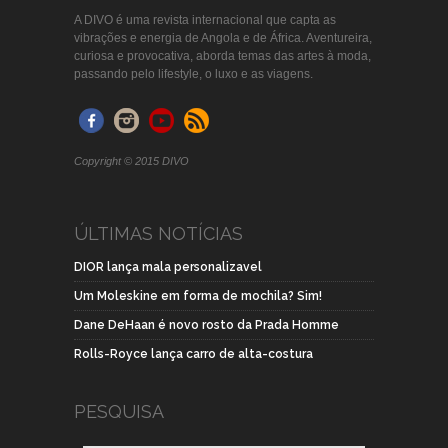
A DIVO é uma revista internacional que capta as
vibrações e energia de Angola e de África. Aventureira,
curiosa e provocativa, aborda temas das artes à moda,
passando pelo lifestyle, o luxo e as viagens.
Copyright © 2015 DIVO
ÚLTIMAS NOTÍCIAS
DIOR lança mala personalizavel
Um Moleskine em forma de mochila? Sim!
Dane DeHaan é novo rosto da Prada Homme
Rolls-Royce lança carro de alta-costura
PESQUISA