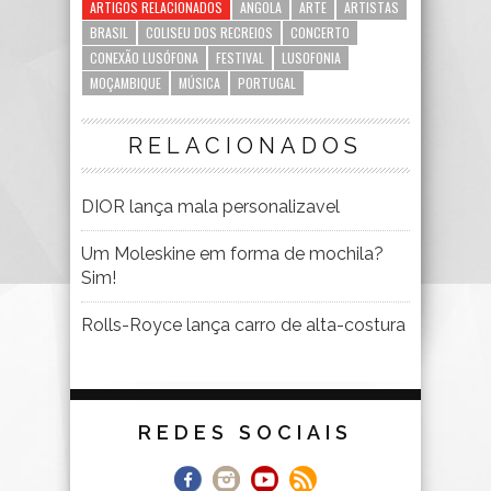
ARTIGOS RELACIONADOS
ANGOLA
ARTE
ARTISTAS
BRASIL
COLISEU DOS RECREIOS
CONCERTO
CONEXÃO LUSÓFONA
FESTIVAL
LUSOFONIA
MOÇAMBIQUE
MÚSICA
PORTUGAL
RELACIONADOS
DIOR lança mala personalizavel
Um Moleskine em forma de mochila?
Sim!
Rolls-Royce lança carro de alta-costura
REDES SOCIAIS