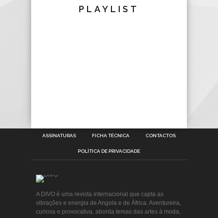
PLAYLIST
ASSINATURAS
FICHA TÉCNICA
CONTACTOS
POLÍTICA DE PRIVACIDADE
A DIVO é uma revista internacional que capta as
vibrações e energia de Angola e de África. Aventureira,
curiosa e provocativa, aborda temas das artes à moda,