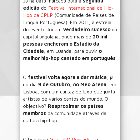
Já há data marcada para a
segunda
edição
do
Festival Internacional de Hip-
Hop da CPLP
(Comunidade de Países de
Língua Portuguesa). Em 2011, a estreia
do evento foi um
verdadeiro sucesso
na
capital angolana, onde mais de
20 mil
pessoas encheram o Estádio da
Cidadela
, em Luanda, para ouvir
o
melhor hip-hop cantado em português
.
O
festival volta agora a dar música
, já
no dia
9 de Outubro
,
no Meo Arena
, em
Lisboa, com um cartaz de luxo que junta
artistas de vários cantos do mundo. O
objectivo?
Reaproximar os países
membros
da comunidade através da
cultura hip-hop.
O brasileiro
Gabriel O Pensador
, o