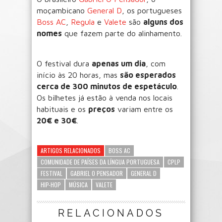
moçambicano
General D
, os portugueses
Boss AC
,
Regula
e
Valete
são
alguns dos
nomes
que fazem parte do alinhamento.
O festival dura
apenas um dia
, com
início às 20 horas, mas
são esperados
cerca de 300 minutos de espetáculo
.
Os bilhetes já estão à venda nos locais
habituais e os
preços
variam entre os
20€ e 30€
.
ARTIGOS RELACIONADOS
BOSS AC
COMUNIDADE DE PAÍSES DA LÍNGUA PORTUGUESA
CPLP
FESTIVAL
GABRIEL O PENSADOR
GENERAL D
HIP-HOP
MÚSICA
VALETE
RELACIONADOS