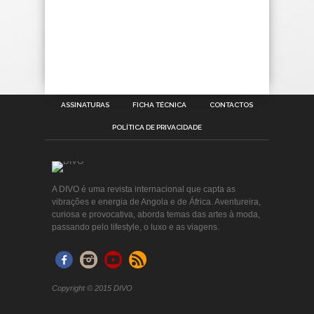
ASSINATURAS
FICHA TÉCNICA
CONTACTOS
POLÍTICA DE PRIVACIDADE
A DIVO é uma revista internacional que capta as
vibrações e energia de Angola e de África. Aventureira,
curiosa e provocativa, aborda temas das artes à moda,
passando pelo lifestyle, o luxo e as viagens.
Copyright © 2015 DIVO