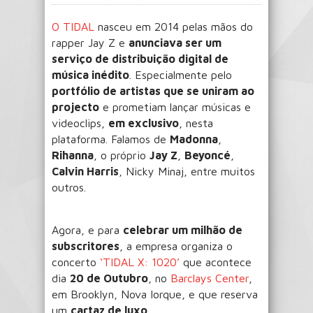
O TIDAL
nasceu em 2014 pelas mãos do
rapper Jay Z e
anunciava ser um
serviço de distribuição digital de
música inédito
. Especialmente pelo
portfólio de artistas que se uniram ao
projecto
e prometiam lançar músicas e
videoclips,
em exclusivo
, nesta
plataforma. Falamos de
Madonna
,
Rihanna
, o próprio
Jay Z
,
Beyoncé
,
Calvin Harris
, Nicky Minaj, entre muitos
outros.
Agora, e para
celebrar um milhão de
subscritores
, a empresa organiza o
concerto
‘TIDAL X: 1020’
que acontece
dia
20 de Outubro
, no
Barclays Center
,
em Brooklyn, Nova Iorque, e que reserva
um
cartaz de luxo
.