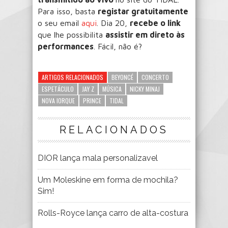
Para isso, basta
registar gratuitamente
o seu email
aqui
. Dia 20,
recebe o link
que lhe possibilita
assistir em direto às
performances
. Fácil, não é?
ARTIGOS RELACIONADOS
BEYONCÉ
CONCERTO
ESPETÁCULO
JAY Z
MÚSICA
NICKY MINAJ
NOVA IORQUE
PRINCE
TIDAL
RELACIONADOS
DIOR lança mala personalizavel
Um Moleskine em forma de mochila?
Sim!
Rolls-Royce lança carro de alta-costura