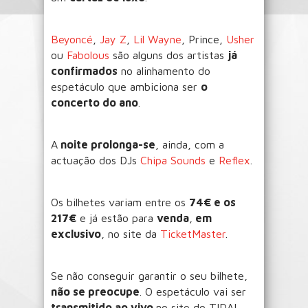
Beyoncé
,
Jay Z
,
Lil Wayne
, Prince,
Usher
ou
Fabolous
são alguns dos artistas
já
confirmados
no alinhamento do
espetáculo que ambiciona ser
o
concerto do ano
.
A
noite prolonga-se
, ainda, com a
actuação dos DJs
Chipa Sounds
e
Reflex
.
Os bilhetes variam entre os
74€ e os
217€
e já estão para
venda
,
em
exclusivo
, no site da
TicketMaster
.
Se não conseguir garantir o seu bilhete,
não se preocupe
. O espetáculo vai ser
transmitido ao vivo
no site do TIDAL.