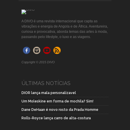
A DIVO é uma revista internacional que capta as
vibrações e energia de Angola e de África. Aventureira,
curiosa e provocativa, aborda temas das artes à moda,
passando pelo lifestyle, o luxo e as viagens.
Copyright © 2015 DIVO
ÚLTIMAS NOTÍCIAS
DIOR lança mala personalizavel
Um Moleskine em forma de mochila? Sim!
Dane DeHaan é novo rosto da Prada Homme
Rolls-Royce lança carro de alta-costura