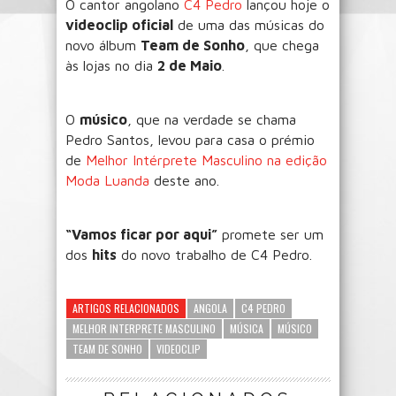
O cantor angolano
C4 Pedro
lançou hoje o
videoclip oficial
de uma das músicas do
novo álbum
Team de Sonho
, que chega
às lojas no dia
2 de Maio
.
O
músico
, que na verdade se chama
Pedro Santos, levou para casa o prémio
de
Melhor Intérprete Masculino na edição
Moda Luanda
deste ano.
“Vamos ficar por aqui”
promete ser um
dos
hits
do novo trabalho de C4 Pedro.
ARTIGOS RELACIONADOS
ANGOLA
C4 PEDRO
MELHOR INTERPRETE MASCULINO
MÚSICA
MÚSICO
TEAM DE SONHO
VIDEOCLIP